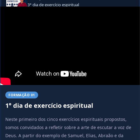
3° dia de exercício espiritual
▶ Vídeo
FORMAÇÃO 04
4° dia de exercício espiritual
▶ Vídeo
FORMAÇÃO 05
5º dia de exercício espiritual
▶ Vídeo
FORMAÇÃO 06
PDF
Carta de um Padre recém ordenado
📄 1 PDF
FORMAÇÃO 01
1° dia de exercício espiritual
FORMAÇÃO 07
PDF
Sou o que Deus pensa de mim
📄 1 PDF
Neste primeiro dos cinco exercícios espirituais propostos,
somos convidados a refletir sobre a arte de escutar a voz de
Deus. A partir do exemplo de Samuel, Elias, Abraão e da