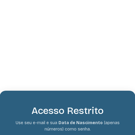
Acesso Restrito
Use seu e-mail e sua
Data de Nascimento
(apenas
números) como senha.