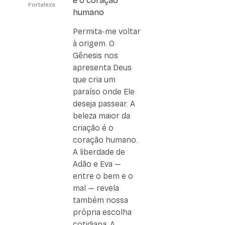
e o coração
Fortaleza
humano
Permita-me voltar
à origem. O
Gênesis nos
apresenta Deus
que cria um
paraíso onde Ele
deseja passear. A
beleza maior da
criação é o
coração humano.
A liberdade de
Adão e Eva —
entre o bem e o
mal — revela
também nossa
própria escolha
cotidiana. A