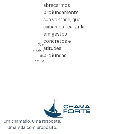
abraçarmos
profundamente
sua vontade, que
saibamos realizá-la
em gestos
concretos e
⏱️ 2
atitudes
minutos
profundas.
de
leitura
Um chamado. Uma resposta.
Uma vida com propósito.