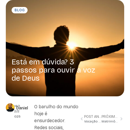
BLOG
Está em dúvida? 3
passos para ouvir a voz
de Deus
18/1
O barulho do mundo
Daniel
2/2
hoje é
025
POST ANTERIOR
PRÓXIMO POST
ensurdecedor.
Vocação não é sobre o que você faz, mas sobre quem você é
Matrimônio e Vida Consagrada: Dois caminhos, o mesmo Céu
Redes sociais,