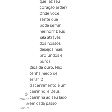
que faz seu
coração arder?
Onde você
sente que
pode servir
melhor? Deus
fala através
dos nossos
desejos mais
profundos e
puros.
Dica de ouro:
Não
tenha medo de
errar. O
discernimento é um
caminho, e Deus
⏱️ 1
caminha ao seu lado
minuto
em cada passo.
de
leitura